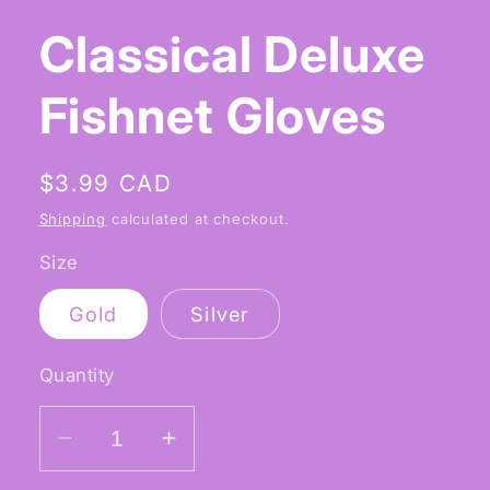
Open
media
Classical Deluxe
1
in
modal
Fishnet Gloves
Regular
$3.99 CAD
price
Shipping
calculated at checkout.
Size
Gold
Silver
Quantity
Decrease
Increase
quantity
quantity