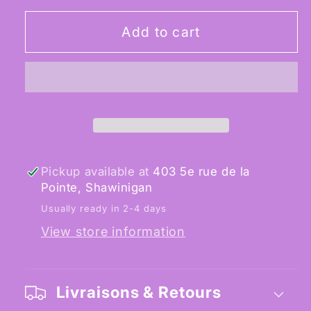
for
for
Classical
Classical
Add to cart
Deluxe
Deluxe
Fishnet
Fishnet
Gloves
Gloves
Pickup available at
403 5e rue de la
Pointe, Shawinigan
Usually ready in 2-4 days
View store information
Livraisons & Retours