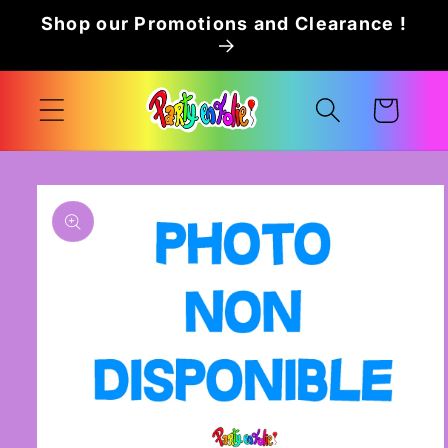
Skip to
Shop our Promotions and Clearance !
content
Cart
Skip to
product
information